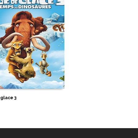
et Warren Casey,
Anders Spar
Andrew Stanton,
Andy Riley,
Aurelius Battaglia,
avec
Babaloo Mandel,
Batbayar 
Benoît ChieuxJacques-Rémy G
Beverley Cross,
Bibo Berg
Edwards,
Blanche Han
Copeland,
Brad Lewis,
Brian
Davaa,
Carl Fallberg,
Carlos
Thomson,
Cathy Randall,
Ce
Perrault,
Charlie Chaplin,
Cheik
Chris Noonan,
Chris Weitz,
Ch
Paoletti,
Cody Cameron,
Conr
Shannon,
Damien Louche-P
Scanlon,
Dan Shere,
Dani
 glace 3
Danièle Thompson,
Darr
David Lindsay-Abaire,
David
d'après le roman d'Arthu
Huemer,
Dick King-Smith,
DaGradi,
Don Rhyme,
Don R
Ed Naha,
Edgar Allan Woolf,
En
Lehman,
Ernest Lehman 