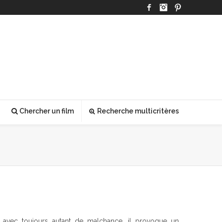
Facebook
Instagram
Pinterest
Chercher un film
Recherche multicritères
d avec toujours autant de malchance, il provoque un