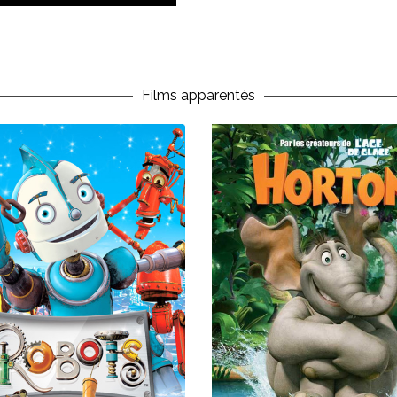
George Lucas,
George
Giuseppe Lagana,
Goro 
Luske,
Hayao Miyazaki,
Xhonneux,
Henry Selic
Hiroyuki Morita,
Hiroyuki O
Films apparentés
Favez,
Isao Takahata,
Italo B
Wilfred,
Jacques Cluzaud,
Tati,
Jacques-Rémy Girerd
Jean Image,
Jean-Christop
Jean-Loup Felicioli,
Jean-Mar
Réalisateur
Joe Dante,
Joe Johnston,
Jorgen Lerdam,
Julien
Katsuhiro Otomo,
Keaton Ge
Branagh,
Kevin Reynolds,
Kyl
Lee Unkrich,
Lotta Geffenbl
Hamilton,
Mamoru Hosada,
Ma
Rosset,
Mark Burton,
Mar
Mathias Malzieu,
Max Lang,
McG
Hegner,
Michael Thurmeier,
Mi
Mike Newell,
Mike Thurme
Caro,
Norman Ferguson