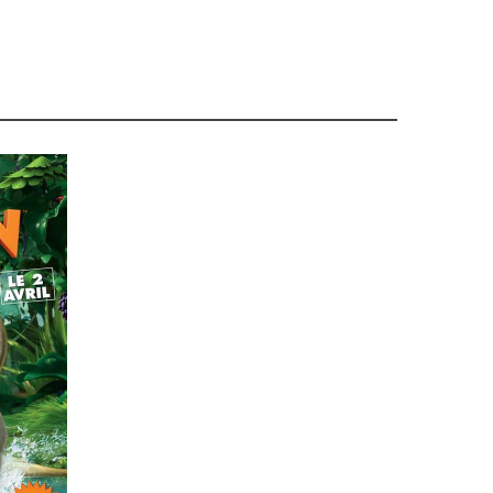
 Miller,
George Miller (II),
Gérard Oury,
Geronimi Clyde,
Miyazaki,
Haifaa Al Mansour,
Hamilton Luske,
Hamilton S.
Hayo Freitag,
Heidschötter Uwe,
Hélène Tragesser,
Henri
k,
Hermina Tyrlova,
Hilary Audus,
Hiromasa Yonebayashi,
kiura,
Howard Hawks,
Hu Jinqing,
Irvin Kershner,
Isabelle
ettiol,
Ivan Reitman,
Jack Gold,
Jackson Dianne,
Jackson
Jacques Demy,
Jacques Perrin,
Jacques Samyn,
Jacques
,
Jakob Schuh,
James Algar,
Jan Lachauer,
Jean Cocteau,
he Lie,
Jean-François Laguiole,
Jean-François Laguionie,
ie Jack,
Jennifer Flackett,
Jim Handley,
Jimmy Hayward,
Joe Ranft,
John G. Avildsen,
John Huston,
John Lasseter,
 Neel,
Julien Simonet,
Jutta Schünemann,
Kari Juusonen,
orge,
Keiichi Hara,
Keith Scholley,
Kelly Asbury,
Kenneth
e Balda,
Lasse Persson,
Laurent Tirard,
Lee Jung-hyang,
ad,
Luc Vinciguerra,
Luigi Comencini,
Luigi Falorni,
Luske
moru Hosoda,
Marco Villamizar,
Maria Lindberg,
Marina
k Levin,
Martin Clapp,
Martin Scorsese,
Masayuki Kojima,
uire Richard,
Merian C. Cooper,
Michael Curtiz,
Michael
chel Manini,
Michel Ocelot,
Mike Johnson,
Mike Mitchell,
ier,
Morteza Ahadi Sarkani,
Nick Park,
Nicolas Vanier,
Niki
,
Norman Wright,
Pascal Le Nôtre,
Pascal Lenôtre,
Pascal