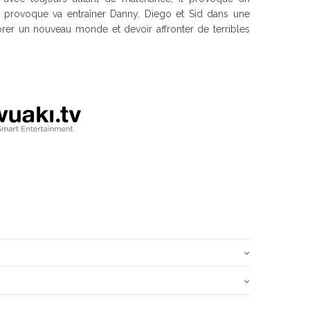
il provoque va entraîner Danny, Diego et Sid dans une
orer un nouveau monde et devoir affronter de terribles
Ice Age : Continental Drift
lez-vous
ajouter votre commentaire
?
cal,
science-fiction,
Thriller,
Action/Aventure,
Animation,