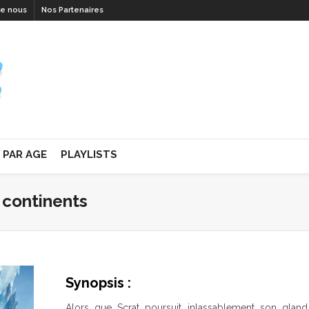
de nous
Nos Partenaires
PAR AGE
PLAYLISTS
s continents
Synopsis :
Alors que Scrat poursuit inlassablement son glan