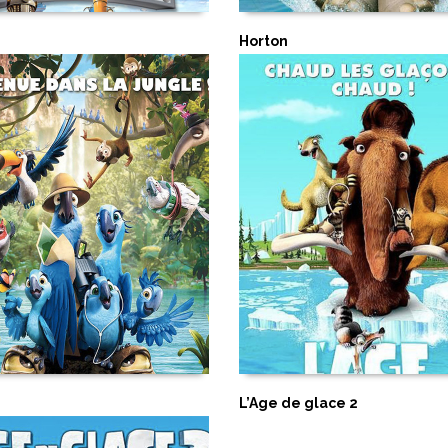
Plisson,
Patrick Claeys,
Paul G
Pete Docter,
Peter Docter,
Horton
Philippe,
Philip Hunt,
Philip
Piet de Rycker,
Pu Jiaxang,
Qia
Rebecca Akoun,
Reinis Ka
Moore,
Richard Donner,
Rich
Miller (II),
Rob Letterman,
Rob
Robert Wise,
Robert Ze
Sophie Roze,
Spike Jonze,
S
Berla,
Stephen Daldry,
Stev
Suzie Templeton,
Sylvain Cho
Thilo Graf Rothkirc
Geffenblad,
Vajiollah F
Fleming,
Victoria Jenso
Borong,
Weiland Johann
Wolfgang Reitherman,
Wu 
Yves Rober
Abbas Kiarostami,
Achim v
Alain Chabat,
Alain G
L’Age de glace 2
Lamorisse,
Alê Abre
Alexandre Révérend,
Alicia Kir