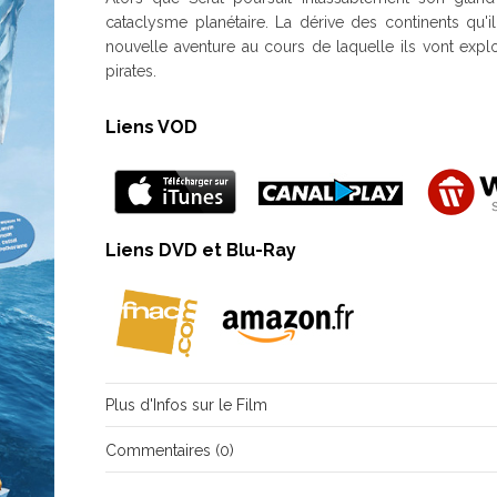
cataclysme planétaire. La dérive des continents qu'
nouvelle aventure au cours de laquelle ils vont expl
pirates.
Liens VOD
Liens DVD et Blu-Ray
Plus d'Infos sur le Film
Commentaires (0)
Titre original
Il n'y a pas encore de commentaire pour ce film. Vou
Drame,
Fantastique,
Film musi